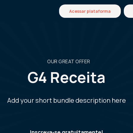
Acessar plataforma
OUR GREAT OFFER
G4 Receita
Add your short bundle description here
Inscreva-se gratuitamente!